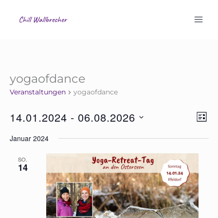
Zum
Mai
Inhalt
Men
springen
yogaofdance
Veranstaltungen
yogaofdance
14.01.2024
 - 
06.08.2026
Ansich
Vera
Liste
Naviga
Ansi
Datum
Januar 2024
Navi
wählen.
SO.
14