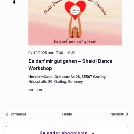
4
04/10/2025 um 17:30
-
19:30
Es darf mir gut gehen – Shakti Dance
Workshop
HerzlichtOase, Griesstraße 26, 85567 Grafing
Griesstraße 26, Grafing, Germany
30€ – 38€
Veranstaltungen
Veran
Vorherige
Heute
Nächste
Kalender abonnieren