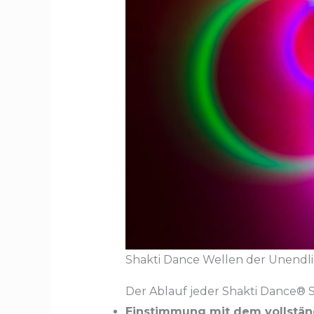
Shakti Dance Wellen der Unendli
Der Ablauf jeder Shakti Dance® 
Einstimmung mit dem vollstän