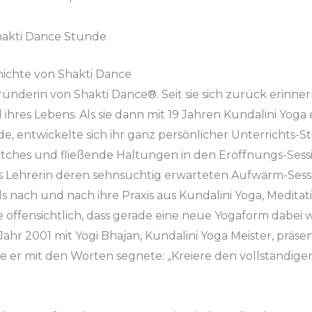
Shakti Dance Stunde
ichte von Shakti Dance
Begründerin von Shakti Dance®. Seit sie sich zurück eri
ihres Lebens. Als sie dann mit 19 Jahren Kundalini Yoga
rde, entwickelte sich ihr ganz persönlicher Unterrichts-S
etches und fließende Haltungen in den Eröffnungs-Sess
s Lehrerin deren sehnsüchtig erwarteten Aufwärm-Session
ls nach und nach ihre Praxis aus Kundalini Yoga, Medita
ffensichtlich, dass gerade eine neue Yogaform dabei w
hr 2001 mit Yogi Bhajan, Kundalini Yoga Meister, präsent
e er mit den Worten segnete: „Kreiere den vollständigen