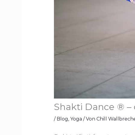
Shakti Dance ® – 
/
Blog
,
Yoga
/ Von
Chill Wallbrech