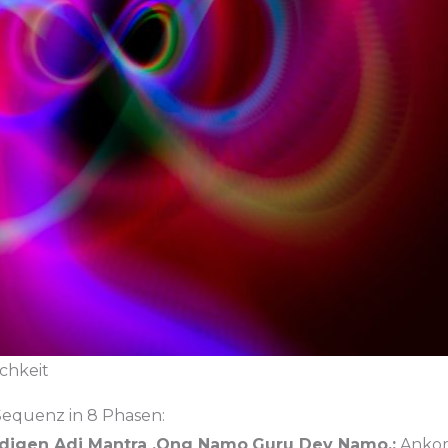
chkeit
Sequenz in 8 Phasen:
digen Adi Mantra ‚Ong Namo
Guru Dev Namo
‚:
Ankom