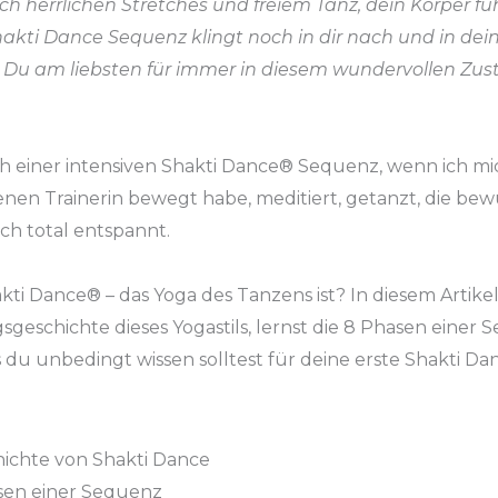
ch herrlichen Stretches und freiem Tanz, dein Körper fü
akti Dance Sequenz klingt noch in dir nach und in dei
Du am liebsten für immer in diesem wundervollen Zusta
ch einer intensiven Shakti Dance® Sequenz, wenn ich m
enen Trainerin bewegt habe, meditiert, getanzt, die be
h total entspannt.
kti Dance® – das Yoga des Tanzens ist? In diesem Artike
gsgeschichte dieses Yogastils, lernst die 8 Phasen ei
 du unbedingt wissen solltest für deine erste Shakti D
ichte von Shakti Dance
asen einer Sequenz